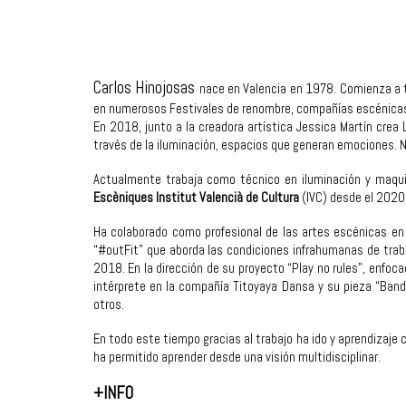
Carlos Hinojosas
nace en Valencia en 1978. Comienza a t
en numerosos Festivales de renombre, compañías escénicas
En 2018, junto a la creadora artística Jessica Martín crea 
través de la iluminación, espacios que generan emociones. N
Actualmente trabaja como técnico en iluminación y maqui
Escèniques Institut Valencià de Cultura
(IVC) desde el 2020
Ha colaborado como profesional de las artes escénicas en
“#outFit” que aborda las condiciones infrahumanas de traba
2018. En la dirección de su proyecto “Play no rules”, enfoc
intérprete en la compañía Titoyaya Dansa y su pieza “Bande
otros.
En todo este tiempo gracias al trabajo ha ido y aprendizaje 
ha permitido aprender desde una visión multidisciplinar.
+
INFO