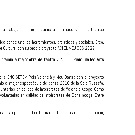
ha trabajado, como maquinista, iluminador y equipo técnico
ica donde une las herramientas, artísticas y sociales. Crea,
de Cultura, con su propio proyecto ACÍ EL MEU COS 2022.
,
premio a mejor obra de teatro
2021 en
Premi de les Arts
mo la ONG SETEM País Valencià y Mou Dansa con el proyecto
emio al mejor espectáculo de danza 2018 de la Sala Russafa.
oluntarias en calidad de intérpretes de Valencia Acoge. Como
voluntarias en calidad de intérpretes de Elche acoge. Entre
inar. La oportunidad de formar parte temprana de la creación,