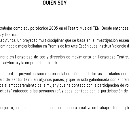
QUIÉN SOY
rabajar como equipo técnico 2005 en el Teatro Musical TEM. Desde entonces 
 y teatros.
Ladyfunta. Un proyecto multidisciplinar que se basa en la investigación escén
ominada a mejor bailarina en Premis de les Arts Escèniques Institut Valencià 
naria en Hongaresa de tea y dirección de movimiento en Hongaresa Teatre
, Ladyfunta y la empresa Calotronik
 diferentes proyectos sociales en colaboración con distintas entidades co
jo del sector textil en algunos países, y que ha sido galardonada con el pr
ada al empoderamiento de la mujer y que ha contado con la participación de v
tjats” enfocada a las personas refugiadas, contado con la participación de 
conjunto, ha ido descubriendo su propia manera creativa un trabajo interdiscipl